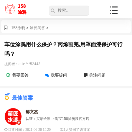
158涂鸦
>
涂鸦问答
>
车位涂鸦用什么保护？丙烯画完,用罩面漆保护可行
吗？
提问者：ask****52443
我要回答
我要提问
关注问题
最佳答案
郁文杰
认证：买彩绘漆 上淘宝158涂鸦漆官方店
回答时间：2021-06-20 15:20
321人赞同了该答案