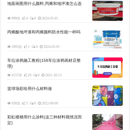
地面画图用什么颜料,丙烯和地坪漆怎么选
899次
4
0
2024-05-01
丙烯酸地坪漆和丙烯颜料防水性能一样吗
2093次
1
0
2024-05-01
车位涂鸦施工教程(158车位涂鸦画材店整
理)
4157次
20
0
2021-10-13
篮球场彩绘用什么材料做
958次
3
0
2022-09-09
彩虹楼梯用什么涂料(这三种材料视情况而
定)