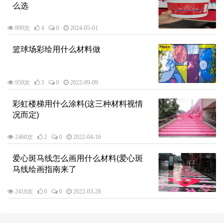
么选
899次
4
0
2024-05-01
篮球场彩绘用什么材料做
959次
3
0
2022-09-09
彩虹楼梯用什么涂料(这三种材料视情
况而定)
2460次
2
0
2022-04-16
爱心斑马线怎么画用什么材料(爱心斑
马线绘画指南来了
2418次
0
0
2022-03-28