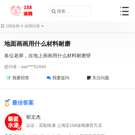
158涂鸦
>
涂鸦问答
>
地面画画用什么材料耐磨
各位老师，在地上画画用什么材料耐磨呀
提问者：ask****52448
我要回答
我要提问
关注问题
最佳答案
郁文杰
认证：买彩绘漆 上淘宝158涂鸦漆官方店