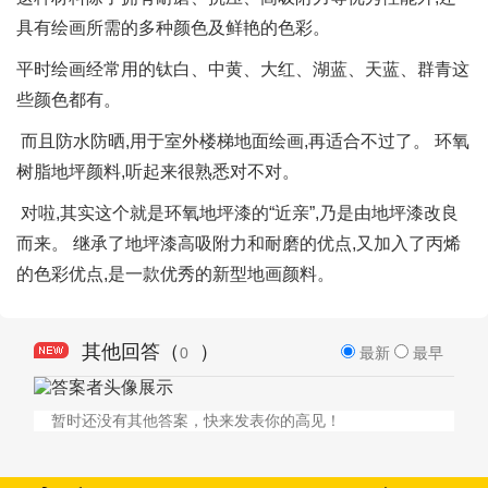
具有绘画所需的多种颜色及鲜艳的色彩。
平时绘画经常用的钛白、中黄、大红、湖蓝、天蓝、群青这
些颜色都有。
而且防水防晒,用于室外楼梯地面绘画,再适合不过了。 环氧
树脂地坪颜料,听起来很熟悉对不对。
对啦,其实这个就是环氧地坪漆的“近亲”,乃是由地坪漆改良
而来。 继承了地坪漆高吸附力和耐磨的优点,又加入了丙烯
的色彩优点,是一款优秀的新型地画颜料。
其他回答（
）
0
最新
最早
暂时还没有其他答案，快来发表你的高见！