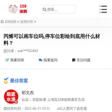
158涂鸦
>
涂鸦问答
>
丙烯可以画车位吗,停车位彩绘到底用什么材
料？
提问者：ask****52483
我要回答
我要提问
关注问题
最佳答案
郁文杰
认证：买彩绘漆 上淘宝158涂鸦漆官方店
回答时间：2021-06-15 10:51
442人赞同了该答案