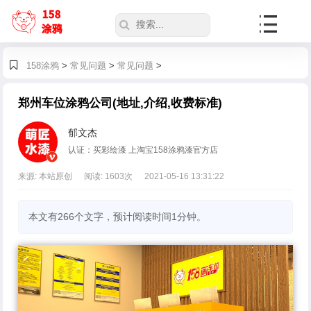
158涂鸦
>
常见问题
>
常见问题
>
郑州车位涂鸦公司(地址,介绍,收费标准)
郁文杰
认证：买彩绘漆 上淘宝158涂鸦漆官方店
来源: 本站原创
阅读:
1603
次
2021-05-16 13:31:22
本文有266个文字，预计阅读时间1分钟。