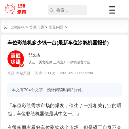
158涂鸦
>
常见问题
>
常见问题
>
车位彩绘机多少钱一台(最新车位涂鸦机器报价)
郁文杰
认证：买彩绘漆 上淘宝158涂鸦漆官方店
来源: 本站原创
阅读:
2511
次
2021-05-17 09:32:00
本文有704个文字，预计阅读时间2分钟。
「车位彩绘需求市场的爆发，催生了一批相关行业的崛
起，车位彩绘机器便是其中之一。」
有很多朋友看好车位彩绘这个市场，但是碍于自身不会