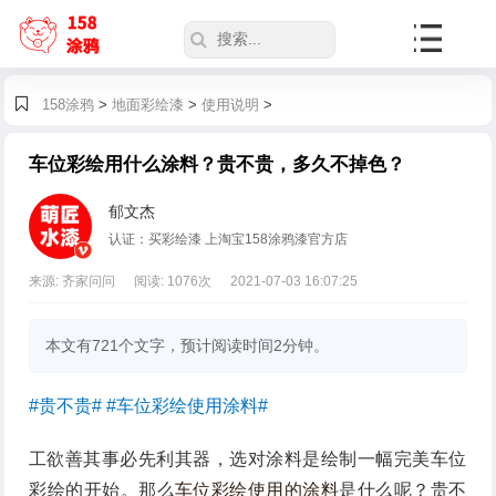
158涂鸦
>
地面彩绘漆
>
使用说明
>
车位彩绘用什么涂料？贵不贵，多久不掉色？
郁文杰
认证：买彩绘漆 上淘宝158涂鸦漆官方店
来源: 齐家问问
阅读:
1076
次
2021-07-03 16:07:25
本文有721个文字，预计阅读时间2分钟。
#贵不贵# #车位彩绘使用涂料#
工欲善其事必先利其器，选对涂料是绘制一幅完美车位
彩绘的开始。那么
车位彩绘使用的涂料
是什么呢？贵不