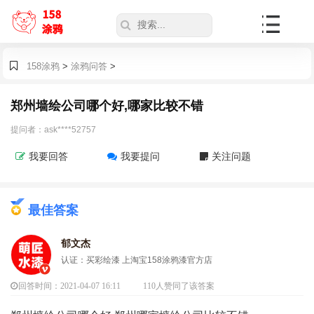
158涂鸦
>
涂鸦问答
>
郑州墙绘公司哪个好,哪家比较不错
提问者：ask****52757
我要回答
我要提问
关注问题
最佳答案
郁文杰
认证：买彩绘漆 上淘宝158涂鸦漆官方店
回答时间：2021-04-07 16:11
110人赞同了该答案