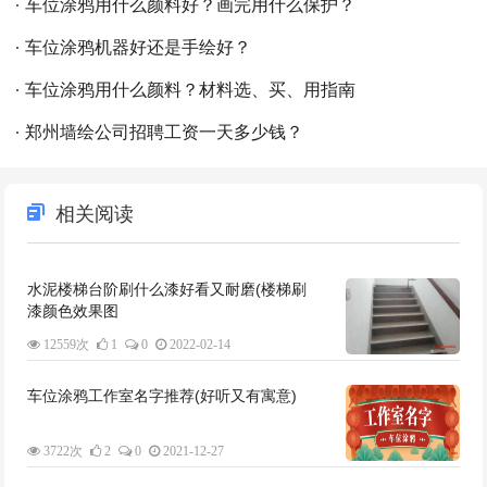
车位涂鸦用什么颜料好？画完用什么保护？
车位涂鸦机器好还是手绘好？
车位涂鸦用什么颜料？材料选、买、用指南
郑州墙绘公司招聘工资一天多少钱？
相关阅读
水泥楼梯台阶刷什么漆好看又耐磨(楼梯刷
漆颜色效果图
12559次
1
0
2022-02-14
车位涂鸦工作室名字推荐(好听又有寓意)
3722次
2
0
2021-12-27