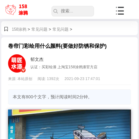
158涂鸦
>
常见问题
>
常见问题
>
卷帘门彩绘用什么颜料(要做好防锈和保护)
郁文杰
认证：买彩绘漆 上淘宝158涂鸦漆官方店
来源: 本站原创
阅读:
1392
次
2021-09-23 17:47:01
本文有800个文字，预计阅读时间2分钟。