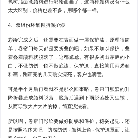
氧树脂面漆颜料进行彩绘画画了，这两种颜料没有什么
太大区别，价格也差不多，用哪个都一样。
4、双组份环氧树脂保护漆
彩绘完成之后，还需要在表面做一层保护漆，原理很简
单，卷帘门每天都是要折叠的吧，如果不加以保护，叠
着叠着颜料就脱落了，这都尴尬。有很多初出茅庐的小
白，不做防锈，也不做底漆、保护漆，直接就用丙烯颜
料画，刚画完的几天确实漂亮，客户也满意。
可是半个月后再看就不是那么回事咯，卷帘门频繁的升
降折叠造成颜料脱落，脱落后遇到下雨脱落处又生锈，
从而导致大片大片的掉，简直没法看。
所以啊，卷帘门彩绘要做好防锈和保护，稳妥起见，还
是按照程序来吧：防腐防锈 - 颜料上色 - 保护漆罩面，让