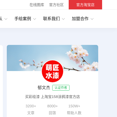
在线图库
官方社区
官方淘宝店
队
手绘案例
联系我们
加盟合作
郁文杰
认证作者
买彩绘漆 上淘宝158涂鸦漆官方店
3200+
8000+
150W+
文章
回答
帮助人数