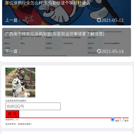
车位涂鸦行业怎么样,车位彩绘这个项目好做么
上一篇：
2021-05-12
广西南宁停车位涂鸦加盟(加盟前这些事情要了解清楚)
下一篇：
2021-05-14
在这里发表评论或疑问
全部评论（
0
）
最新
最早
还没有评论，快来抢沙发吧！