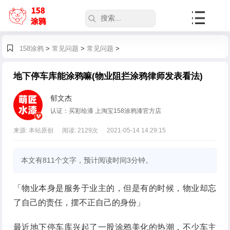
158涂鸦
>
常见问题
>
常见问题
>
地下停车库能涂鸦嘛(物业阻拦涂鸦律师发表看法)
郁文杰
认证：买彩绘漆 上淘宝158涂鸦漆官方店
来源: 本站原创
阅读:
2129
次
2021-05-14 14:29:15
本文有811个文字，预计阅读时间3分钟。
「物业本身是服务于业主的，但是有的时候，物业却忘
了自己的责任，摆不正自己的身份」
最近地下停车库兴起了一股涂鸦美化的热潮，不少车主